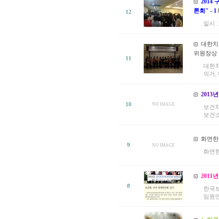
201
론회" - 1
12
일시 :
대한치
위원장상 
11
대한치
의거,
201
10
NO IMAGE
보건치
보건소
화면한
9
NO IMAGE
화면한
201
8
한국보
임원연