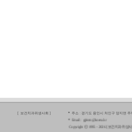
[ 보건치과위생사회
]
*
주소 :
경기도 용인시 처인구 양지면 주북로 23
*
Email :
gjtistn@korea.kr
Copyright ⓒ 1995 - 2026 [
보건치과위생