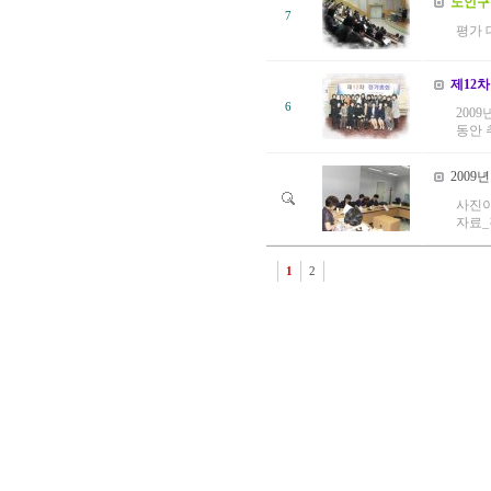
노인구
7
평가 
제12
6
200
동안 
2009
사진이
자료_
1
2