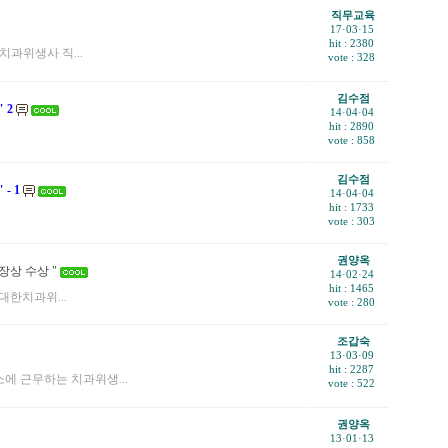
직무교육
17·03·15
hit : 2380
치과위생사 직...
vote : 328
김수점
 2
14·04·04
hit : 2890
vote : 858
김수점
- 1
14·04·04
hit : 1733
vote : 303
권양옥
상 수상 "
14·02·24
hit : 1465
대한치과위...
vote : 280
조갑숙
13·03·09
hit : 2287
소에 근무하는 치과위생...
vote : 522
권양옥
13·01·13