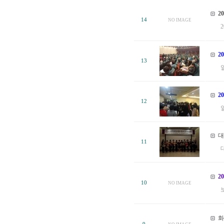
2
14
NO IMAGE
2
13
2
12
일
대
11
2
10
NO IMAGE
화