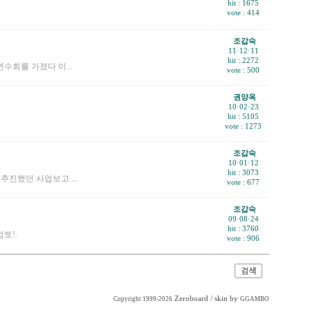
hit : 1675
vote : 414
조갑숙
11·12·11
hit : 2272
수회를 가졌다 이...
vote : 500
권양옥
10·02·23
hit : 5105
vote : 1273
조갑숙
10·01·12
hit : 3073
추진했던 사업보고 ...
vote : 677
조갑숙
09·08·24
hit : 3760
토!.
vote : 906
Zeroboard
/ skin by
Copyright 1999-2026
GGAMBO