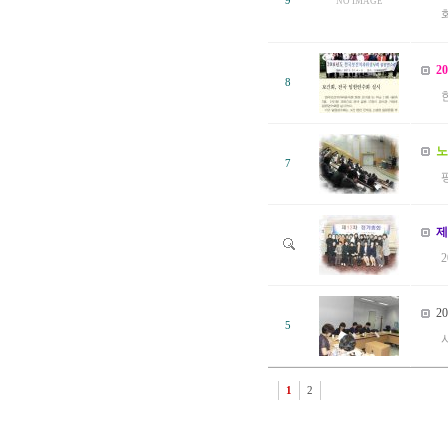
9
NO IMAGE
2
8
노
7
제
2
5
1
2