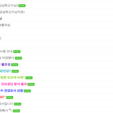
(김남희교수님)
(김남희교수님자료)
상
현황작성
안
 사용 안내
얼 마련됐다
 필요성
강건강!!
과방문 빈도에 비례”
/ 건보공단 분석 결과
우수 건강도서 선정
관리”
계획서입니다
 계획서
1