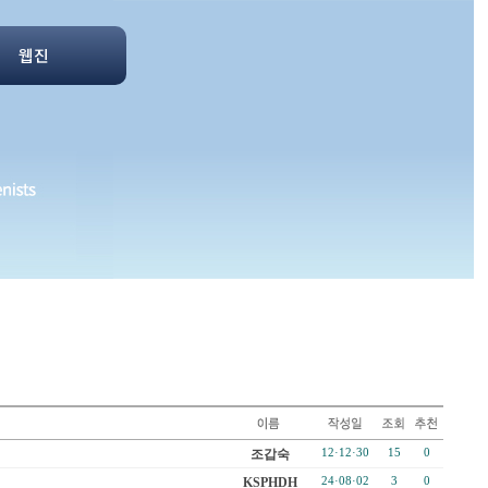
웹진
조갑숙
12·12·30
15
0
KSPHDH
24·08·02
3
0