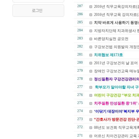
287
2016년 직무교육강의자료
286
2016년 직무교육 강의자료
285
치약 바르게 사용하기 동영
284
지방자치단체 치과위생사 
283
바른양치실천 공모전
282
구강보건법 의원발의 개정
281
치위협보 제173호
280
2011년 구강보건의 날 표어
279
장애인 구강보건교육 매뉴
278
정신질환자 구강건강관리의
277
학부모가 알아야할 자녀 구
276
어린이 구강건강 “부모 치
275
치주질환 만성질환 중‘1위’ 
274
‘이닦기 대장이야’복지부 
273
“간호사가 방문건강 진단·
272
08년도 보건회 직무교육
271
어르신 치아건강관리 교육