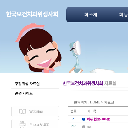
회 소개
회 
구강위생 자료실
관련 사이트
현재위치 : HOME > 자료실
치위협보-186호
N
288
test