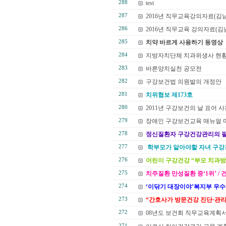
288
test
287
2016년 직무교육강의자료(김
286
2016년 직무교육 강의자료(
285
치약 바르게 사용하기 동영상
284
지방자치단체 치과위생사 현
283
바른양치실천 공모전
282
구강보건법 의원발의 개정안
281
치위협보 제173호
280
2011년 구강보건의 날 표어 
279
장애인 구강보건교육 매뉴얼 
278
정신질환자 구강건강관리의 
277
학부모가 알아야할 자녀 구강건
276
어린이 구강건강 “부모 치과방
275
치주질환 만성질환 중‘1위’ /
274
‘이닦기 대장이야’복지부 우수
273
“간호사가 방문건강 진단·관리
272
08년도 보건회 직무교육계획
271