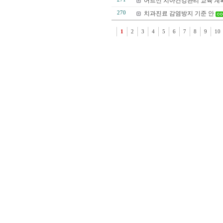
어르신 치아건강관리 교육 계
270
치과진료 감염방지 기준 안
1
2
3
4
5
6
7
8
9
10