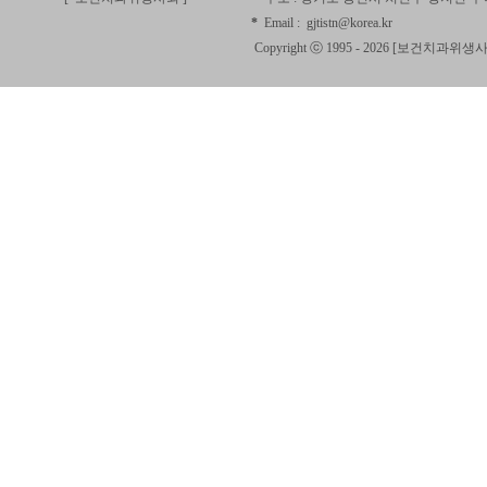
*
Email :
gjtistn@korea.kr
Copyright ⓒ 1995 - 2026 [
보건치과위생